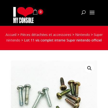
0
Accueil
>
Pièces détachées et accessoires
>
Nintendo
>
Super
nintendo
>
Lot 11 vis complet interne Super nintendo officiel