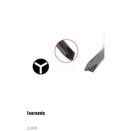
Tournevis
2,00
€