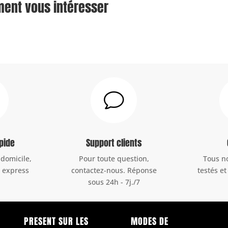
ment vous intéresser
v
apide
Support clients
 domicile,
Pour toute question,
Tous n
u express
contactez-nous. Réponse
testés et
sous 24h - 7j./7
PRESENT SUR LES
MODES DE