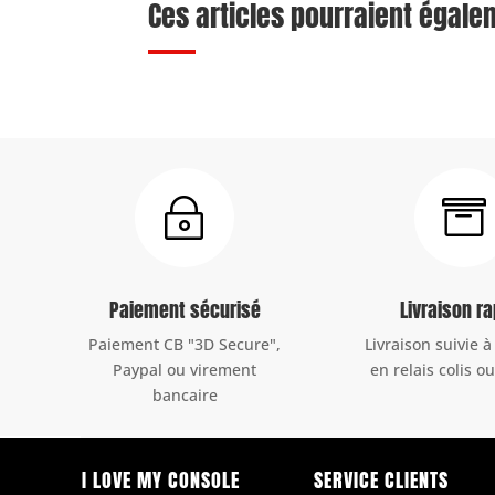
Ces articles pourraient égale
~

Paiement sécurisé
Livraison r
Paiement CB "3D Secure",
Livraison suivie à
Paypal ou virement
en relais colis o
bancaire
I LOVE MY CONSOLE
SERVICE CLIENTS