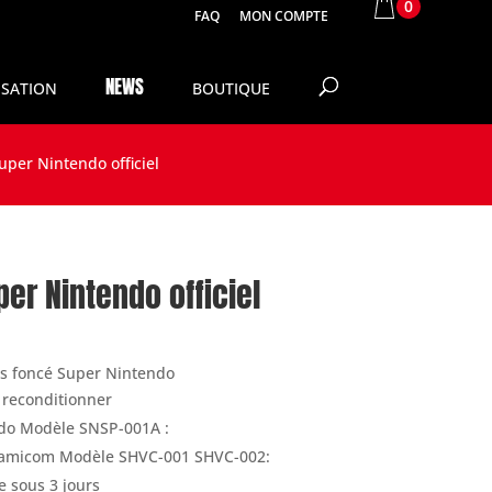
0
FAQ
MON COMPTE
NEWS
SATION
BOUTIQUE
uper Nintendo officiel
er Nintendo officiel
is foncé Super Nintendo
l reconditionner
do Modèle SNSP-001A :
Famicom Modèle SHVC-001 SHVC-002:
e sous 3 jours