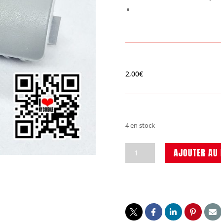
2,00
€
4 en stock
quantité
AJOUTER AU 
de
Bouton
eject
Super
Nintendo
officiel