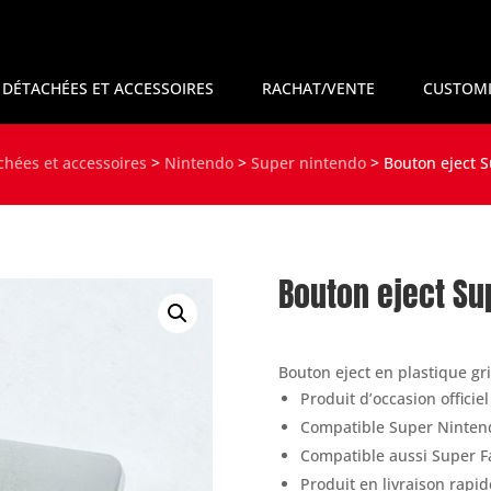
 DÉTACHÉES ET ACCESSOIRES
RACHAT/VENTE
CUSTOMI
chées et accessoires
>
Nintendo
>
Super nintendo
>
Bouton eject S
Bouton eject Sup
Bouton eject en plastique gr
Produit d’occasion officie
Compatible Super Ninten
Compatible aussi Super 
Produit en livraison rapid