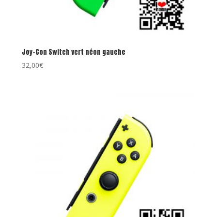
Joy-Con Switch vert néon gauche
32,00
€