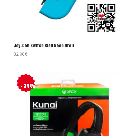
Joy-Con Switch Bleu Néon Droit
32,00
€
- 34%