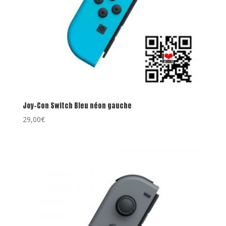
Joy-Con Switch Bleu néon gauche
29,00
€