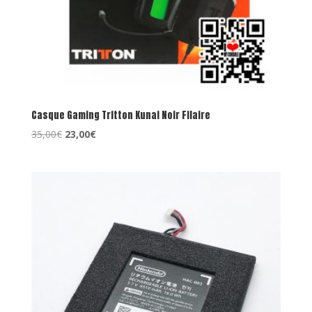
Casque Gaming Tritton Kunai Noir Filaire
Le
Le
35,00
€
23,00
€
prix
prix
initial
actuel
était :
est :
35,00€.
23,00€.