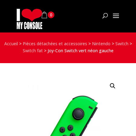
0
Accueil
>
Pièces détachées et accessoires
>
Nintendo
>
Switch
>
Switch fat
>
Joy-Con Switch vert néon gauche