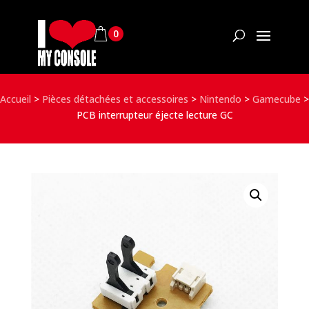
0
Accueil
>
Pièces détachées et accessoires
>
Nintendo
>
Gamecube
>
PCB interrupteur éjecte lecture GC