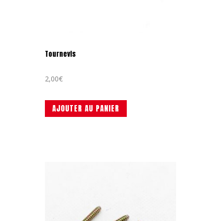
Tournevis
2,00
€
AJOUTER AU PANIER