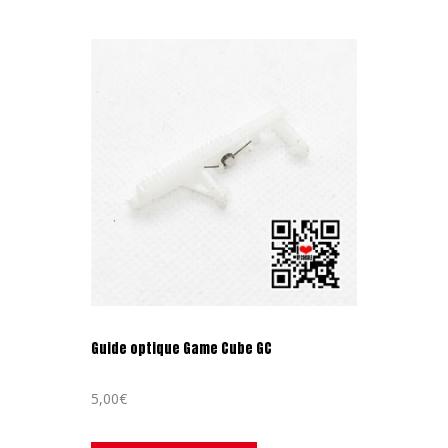
Guide optique Game Cube GC
5,00
€