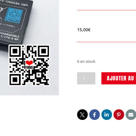
15,00
€
6 en stock
quantité
AJOUTER AU 
de
3DS
-
New
2DS
XL-
2DS
Batterie