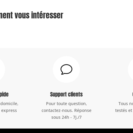
ment vous intéresser
v
apide
Support clients
 domicile,
Pour toute question,
Tous n
u express
contactez-nous. Réponse
testés et
sous 24h - 7j./7