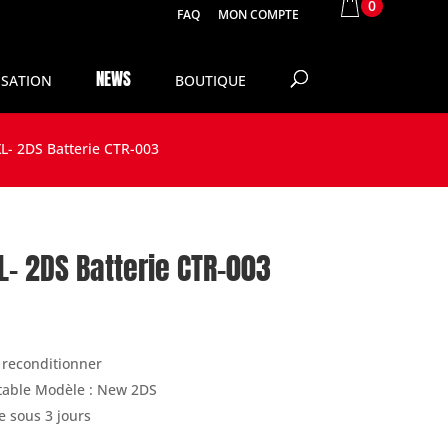
0
FAQ
MON COMPTE
NEWS
SATION
BOUTIQUE
L- 2DS Batterie CTR-003
L- 2DS Batterie CTR-003
l reconditionner
table Modèle : New 2DS
e sous 3 jours