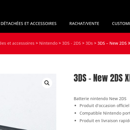
 DÉTACHÉES ET ACCESSOIRES
RACHAT/VENTE
CUSTOMI
ées et accessoires
>
Nintendo
>
3DS - 2DS
>
3Ds
>
3DS – New 2DS X
3DS – New 2DS X
Batterie nintendo New 2DS
Produit d’occasion officie
Compatible Nintendo por
Produit en livraison rapid