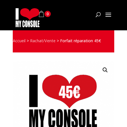
0
Accueil
>
Rachat/Vente
>
Forfait réparation 45€