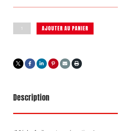
quantité
AJOUTER AU PANIER
de
Forfait
réparation
45€
Description