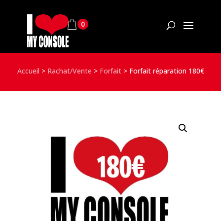
0
Accueil
>
Rachat/Vente
>
Forfait
>
Forfait réparation 180€