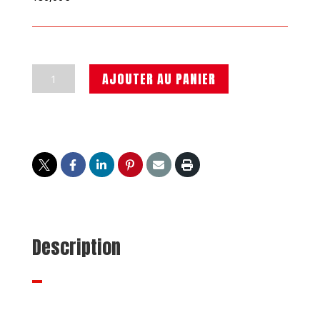
quantité
AJOUTER AU PANIER
de
Forfait
réparation
180€
Description