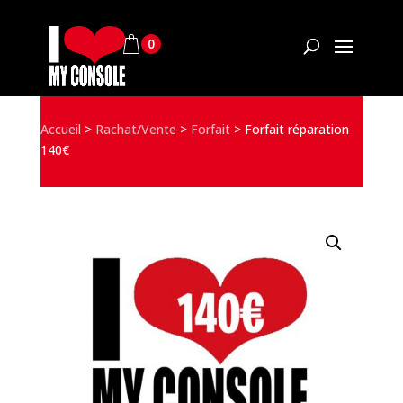
0
Accueil
>
Rachat/Vente
>
Forfait
>
Forfait réparation
140€