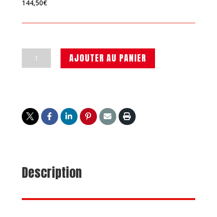
144,50
€
quantité
AJOUTER AU PANIER
de
Forfait
réparation
140€
Description