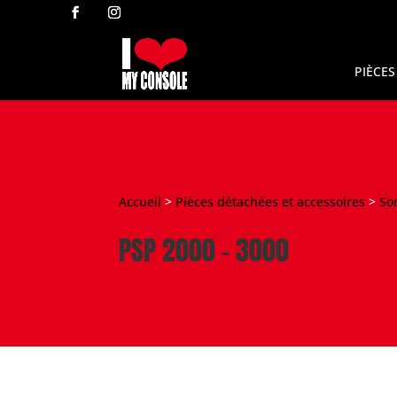
PIÈCES
Accueil
>
Pièces détachées et accessoires
>
So
PSP 2000 - 3000