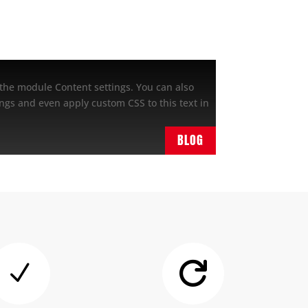
n the module Content settings. You can also
ings and even apply custom CSS to this text in
BLOG
N
