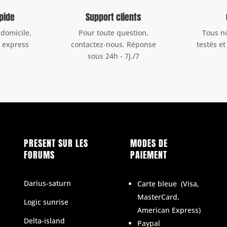
apide
Support clients
 domicile,
Pour toute question,
Tous n
u express
contactez-nous. Réponse
testés et
sous 24h - 7j./7
PRESENT SUR LES
MODES DE
FORUMS
PAIEMENT
Darius-saturn
Carte bleue
(
Visa,
MasterCard,
Logic sunrise
American Express)
Delta-island
Paypal