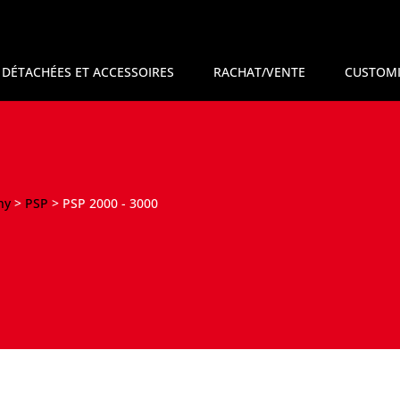
 DÉTACHÉES ET ACCESSOIRES
RACHAT/VENTE
CUSTOMI
ny
>
PSP
>
PSP 2000 - 3000