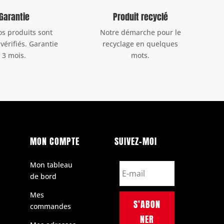
Garantie
Produit recyclé
os produits sont
Notre démarche pour le
 vérifiés. Garantie
recyclage en quelques
3 mois.
mots.
MON COMPTE
SUIVEZ-MOI
Mon tableau
de bord
Mes
S'ABON
commandes
NER