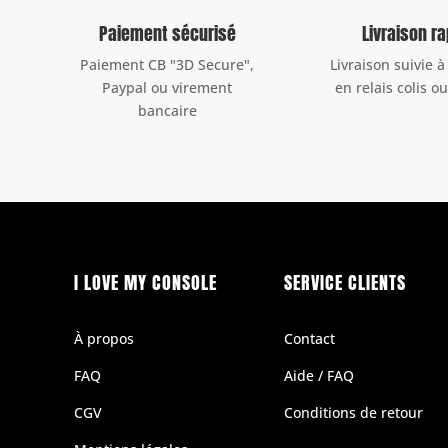
Paiement sécurisé
Livraison r
Paiement CB "3D Secure",
Livraison suivie à
Paypal ou virement
en relais colis o
bancaire
I LOVE MY CONSOLE
SERVICE CLIENTS
À propos
Contact
FAQ
Aide / FAQ
CGV
Conditions de retour