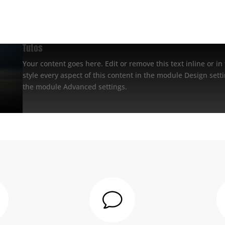
Tutos
Your content goes here. Edit or remove this text inline or i
style every aspect of this content in the module Design sett
the module Advanced settings.
v