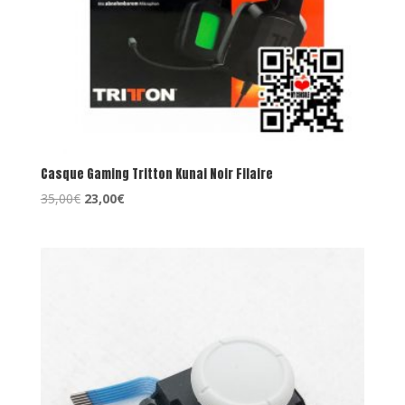
Casque Gaming Tritton Kunai Noir Filaire
Le
Le
35,00
€
23,00
€
prix
prix
initial
actuel
était :
est :
35,00€.
23,00€.