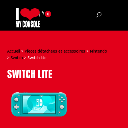
0
Accueil
>
Pièces détachées et accessoires
>
Nintendo
>
Switch
>
Switch lite
SWITCH LITE