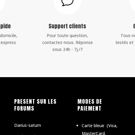
v
apide
Support clients
 domicile,
Pour toute question,
Tous n
u express
contactez-nous. Réponse
testés et 
sous 24h - 7j./7
PRESENT SUR LES
MODES DE
FORUMS
PAIEMENT
Darius-saturn
Carte bleue
(
Visa,
MasterCard,